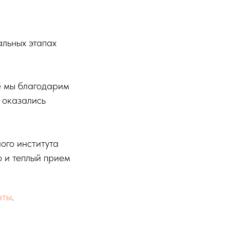
альных этапах
е мы благодарим
 оказались
ого института
о и теплый прием
нты
.