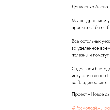
Денисенко Алена 
Мы поздравляем уч
проекта с 16 по 1
Все остальных уч
за уделенное врем
полезны и помогу
Отдельная благода
искусств и лично 
во Владивостоке.
Проект «Новое ды
#РосмолодёжьГра