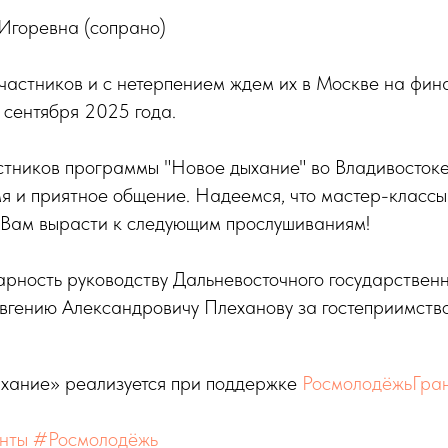
Игоревна (сопрано)
астников и с нетерпением ждем их в Москве на фин
8 сентября 2025 года.
астников программы "Новое дыхание" во Владивосток
я и приятное общение. Надеемся, что мастер-классы
т Вам вырасти к следующим прослушиваниям!
рность руководству Дальневосточного государственн
Евгению Александровичу Плеханову за гостеприимств
хание» реализуется при поддержке
РосмолодёжьГра
нты
#Росмолодёжь